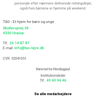
personale efter nærmere definerede retningslinjer,
​også hvis børnene er hjemme på weekend.
TAO - Et hjem for børn og unge
Skullerupvej 36
​4330 Hvalsø
Tlf.:
26 14 87 87
E-mail:
info@tao-lejre.dk​
CVR: 32041051​​
Henriette Hindsgaul
Institutionsleder
Tlf.:
49 40 94 46
Se alle medarbejdere​