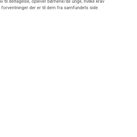
av til deltagelse, oplever børnene/de unge, hvilke krav
 forventninger der er til dem fra samfundets side.