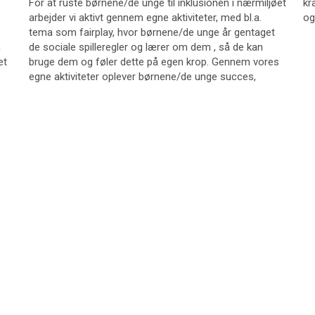
​For at ruste børnene/de unge til inklusionen i nærmiljøet
kr
arbejder vi aktivt gennem egne aktiviteter, med bl.a.
og
tema som fairplay, hvor børnene/de unge år gentaget
n
de sociale spilleregler og lærer om dem , så de kan
et
bruge dem og føler dette på egen krop. Gennem vores
egne aktiviteter oplever børnene/de unge succes,