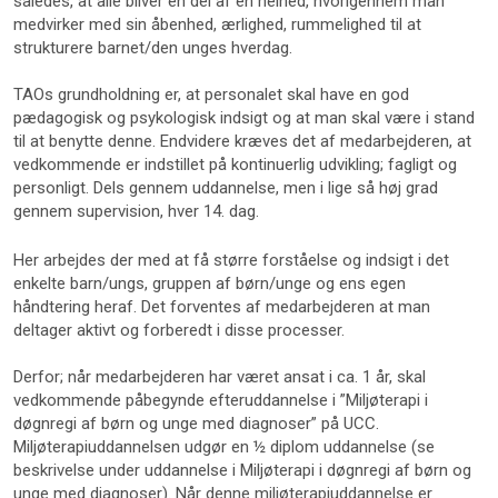
således, at alle bliver en del af en helhed, hvorigennem man
medvirker med sin åbenhed, ærlighed, rummelighed til at
strukturere barnet/den unges hverdag.
TAOs grundholdning er, at personalet skal have en god
pædagogisk og psykologisk indsigt og at man skal være i stand
til at benytte denne. Endvidere kræves det af medarbejderen, at
vedkommende er indstillet på kontinuerlig udvikling; fagligt og
personligt. Dels gennem uddannelse, men i lige så høj grad
gennem supervision, hver 14. dag.
Her arbejdes der med at få større forståelse og indsigt i det
enkelte barn/ungs, gruppen af børn/unge og ens egen
håndtering heraf. Det forventes af medarbejderen at man
deltager aktivt og forberedt i disse processer.
​Derfor; når medarbejderen har været ansat i ca. 1 år, skal
vedkommende påbegynde efteruddannelse i ”Miljøterapi i
døgnregi af børn og unge med diagnoser” på UCC.
Miljøterapiuddannelsen udgør en ½ diplom uddannelse (se
beskrivelse under uddannelse i Miljøterapi i døgnregi af børn og
unge med diagnoser). Når denne miljøterapiuddannelse er