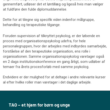
gennemført, udløser det et løntillæg og ligeså hvis man vælger
at fuldføre den fulde diplomuddannelse.
Dette for at tilegne sig specifik viden indenfor målgruppe,
behandling og terapeutiske tilgange.
​Foruden supervision af tilknyttet psykolog, er der løbende en
proces med organisationspsykolog udefra, for hele
personalegruppen, hvor der arbejdes med indbyrdes samarbejde,
forståelse af den terapeutiske organisation, ens rolle i
organisationen. Samme organisationspsykolog varetager også
en 2 dags institutionskonference en gang årligt, som udløber af
temaer fra årets procesforløb med samme psykolog.
Endvidere er der mulighed for at deltage i andre relevante kurser
al efter hvilke roller man varetager i det daglige arbejde.
TAO – et hjem for børn og unge