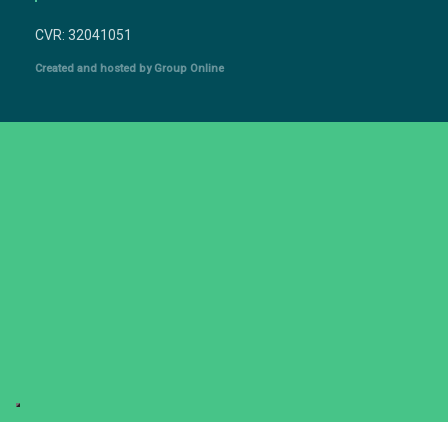
CVR: 32041051​
Created and hosted by Group Online