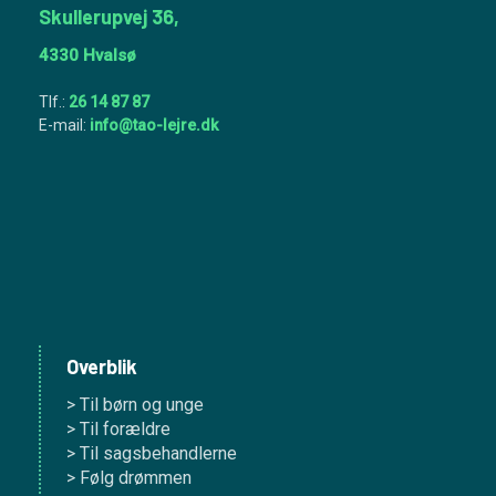
Skullerupvej 36,
​4330 ​Hvalsø
Tlf.:
26 14 87 87
E-mail:
info@tao-lejre.dk​
Overblik
> Til børn og unge
> Til forældre
> Til sagsbehandlerne
> Følg drømmen