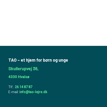
TAO – et hjem for børn og unge
Skullerupvej 36,
​4330 ​Hvalsø
Tlf.:
26 14 87 87
E-mail:
info@tao-lejre.dk​